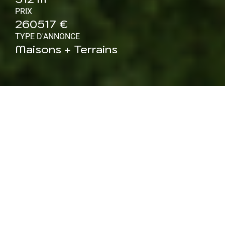
PRIX
260517 €
TYPE D'ANNONCE
Maisons + Terrains
Maison neuve à vendre à
Blainville-sur-l'eau (54) :
Maison 5 pièces 110 m²
Maisons ATRIUM, constructeur régional reconnu pour
la qualité de ses réalisations et son approche 100 %