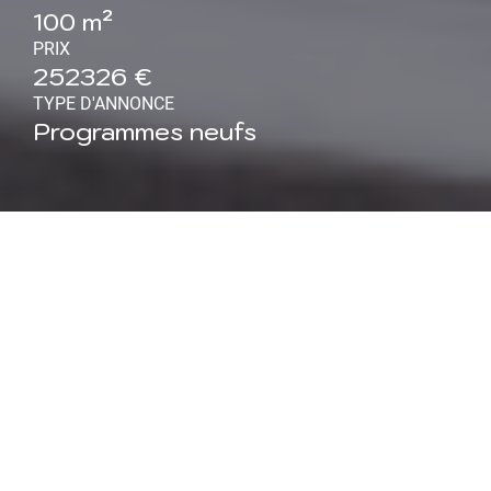
100 m²
PRIX
252326 €
TYPE D'ANNONCE
Programmes neufs
Maison neuve à Choloy-
Ménillot (54) : Maison de
plain-pied 4 pièces 100 m²
Maisons ATRIUM, constructeur régional reconnu pour