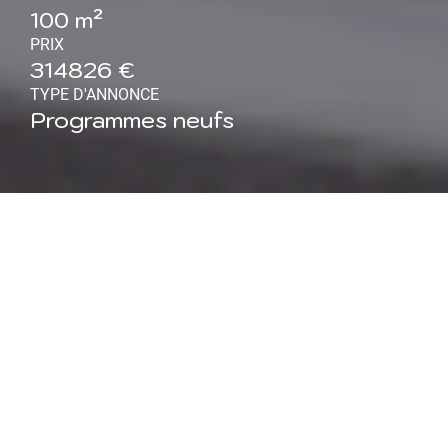
100 m²
PRIX
314826 €
TYPE D'ANNONCE
Programmes neufs
Maison neuve à Tomblaine
(54) : Maison de plain-pied
4 pièces 100 m²
Maisons ATRIUM, constructeur régional reconnu pour