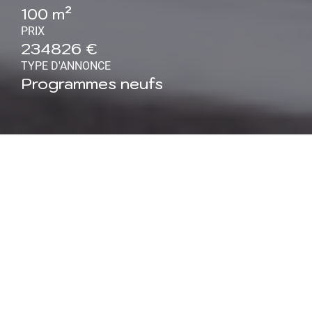
100 m²
PRIX
234826 €
TYPE D'ANNONCE
Programmes neufs
Maison neuve à Azelot (54)
: Maison de plain-pied 4
pièces 100 m²
Maisons ATRIUM, constructeur régional reconnu pour