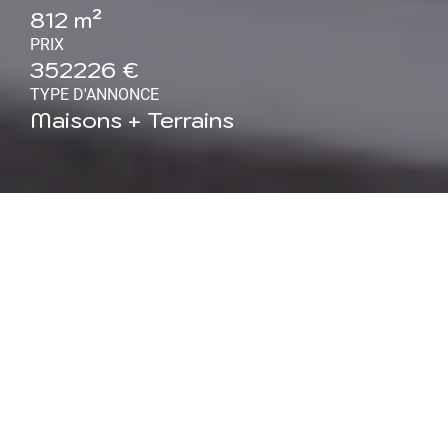
812 m²
PRIX
352226 €
TYPE D'ANNONCE
Maisons + Terrains
Maison neuve à Lenoncourt
(54) : Maison de plain-pied
4 pièces 100 m²
Maisons ATRIUM, constructeur régional reconnu pour